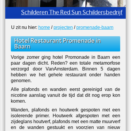
Schilderen The Red Sun Schildersbedrijf
U zit nu hier:
home
/
projecten
/
promenade-baarn
Hotel Restaurant Promenade in
Baarn
Vorige zomer ging hotel Promonade in Baarn een
paar dagen dicht. Reden? een totale metamorfose
verzorgd door VanAmsterdam. Binnen 5 dagen
hebben we het gehele restaurant onder handen
genomen.
Alle plafonds en wanden eerst gereinigd van de
nicotine aanslag vanuit de tijd dat dit nog erop kon
komen.
Wanden, plafonds en houtwerk gespoten met een
isolerende primer. Houtwerk afgespoten met een
zijdeglans houtverf, plafonds met een matte muurverf
en de wanden gestuukt en voorzien van nieuw