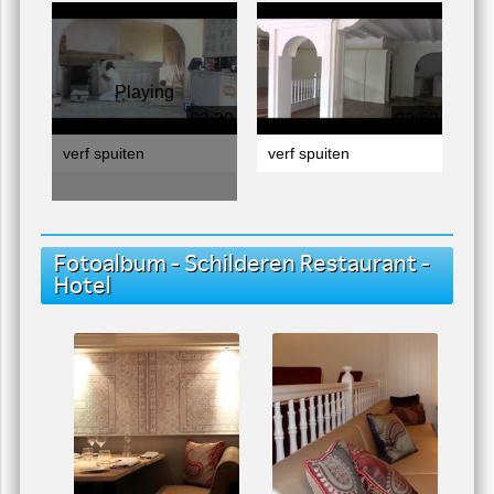
Playing
03:30
02:53
verf spuiten
verf spuiten
Fotoalbum - Schilderen Restaurant -
Hotel