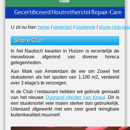
Gecertificeerd Houtrotherstel Repair-Care
U zit nu hier:
home
/
projecten
/
spuitwerk
/
shore-club-hui
Shore Club
In het Nautisch kwartier in Huizen is recentelijk de
nieuwbouw afgerond van diverse horeca
gelegenheden.
Aan Mark van Amsterdam de eer om Zowel het
stukadoren als het spuiten van 1.100 m2, verdeeld
over 3 etage's te verzorgen.
In de Club / restaurant hebben we gebruik gemaakt
van het nieuwe
Diamand pleister van Knauf
. Dit is
een stuukmortel vele malen sterker dan gebruikelijk.
Uiteraard afgewerkt met een zeer goed reinigbare
buitenkwaliteit muurverf.